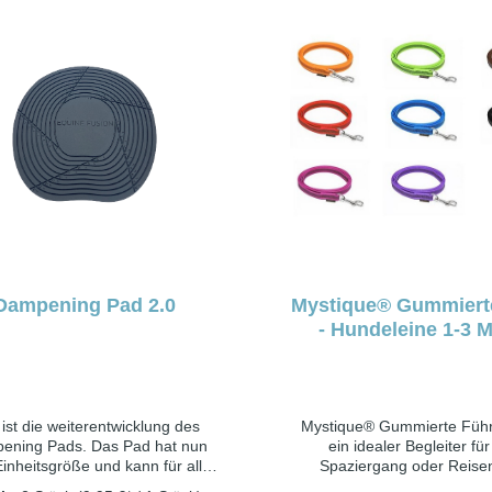
lbstklebenden Schuhen und
Sulkusablösungen, Hohlrä
ern verwendet, um Sohlen und
Grasrissen. Versuchen S
ahlmittel in einem gesunden
flachere, breitere Risse A
and zu halten. Probiere es für
tiefere, engere Risse aus.
Dampening Pad 2.0
Mystique® Gummiert
- Hundeleine 1-3 M
ist die weiterentwicklung des
Mystique® Gummierte Führl
ening Pads. Das Pad hat nun
ein idealer Begleiter fü
Einheitsgröße und kann für alle
Spaziergang oder Reisen
en genutzt werden, auch für
Handschlaufe bietet zusät