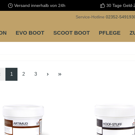
Versand innerhalb von 24h
30 Tage Geld-
Service-Hotline
02352-549193
ION
EVO BOOT
SCOOT BOOT
PFLEGE
Z
1
2
3