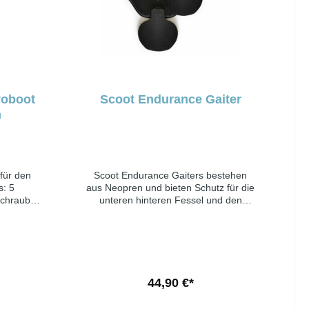
voboot
Scoot Endurance Gaiter
h
11
für den
Scoot Endurance Gaiters bestehen
Up to
: 5
aus Neopren und bieten Schutz für die
Schrauben
unteren hinteren Fessel und den
Up to
rscheiben
hinteren Kronrandbereich für Pferde
1
mit empfindlicher Haut und für
Up to
l
Distanzreiter, die große Distanzen
zurücklegen. Am besten in
Kombination mit Mud Straps für den
ultimativen Halt. Das Paket enthält 2
b
p to
44,90 €*
Endurance-Gamaschen.