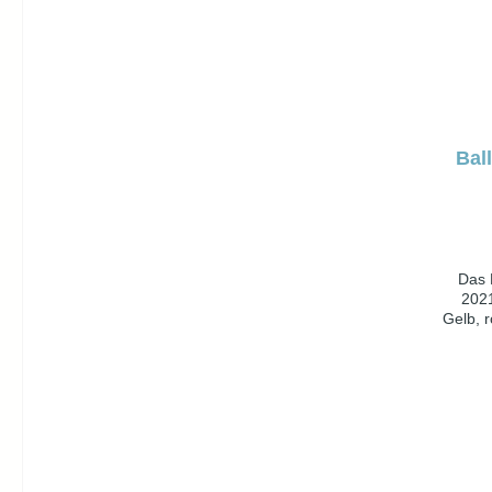
w
H
Bal
Das 
2021
Gelb, r