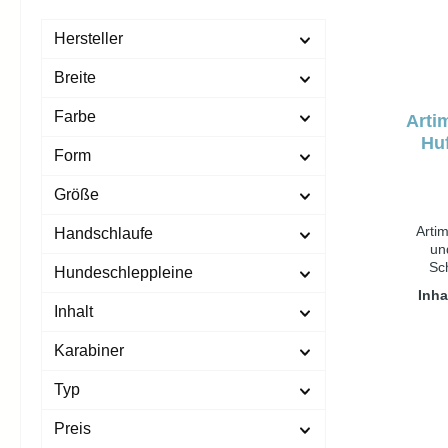
Hersteller
Breite
Farbe
Artim
Hu
Form
Größe
Artim
Handschlaufe
un
Sc
Hundeschleppleine
Wirks
Inha
un
Inhalt
Gewe
kitta
Karabiner
Auftr
Halt, d
Typ
wirke
Schutz
Preis
Lini