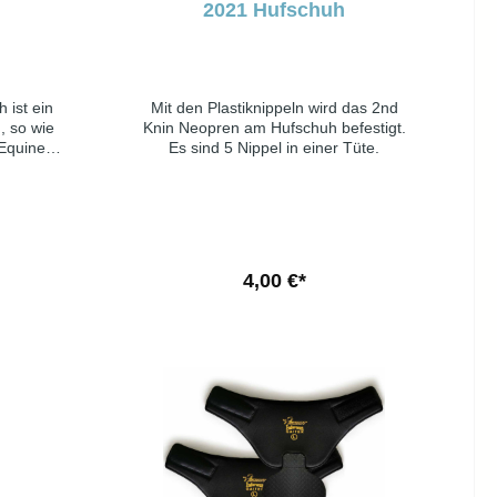
n
2021 Hufschuh
ach Länge
 ist ein
Mit den Plastiknippeln wird das 2nd
, so wie
Knin Neopren am Hufschuh befestigt.
 Equine
Es sind 5 Nippel in einer Tüte.
bekannte
le, welche
ng sowie
abilität
eht aus
n und
In den Warenkorb
4,00 €*
m ist das
, um
den.Der
chränkte
hkeit des