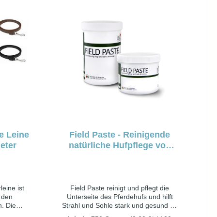
umen und
Vollkontakt zur Sohle hat und damit
ie für
die natürliche Blutzirkulation und
rtimud.
Huffunktionen gewährleistet. Dank der
verbesserten Gummisohle hat das
Pferd eine bessere Federung und
mehr stabilität. Kann gut genutzt
werden, wenn das Pferd an
Hufproblemen leidet oder in
Rehabilitation ist.
e Leine
Field Paste - Reinigende
eter
natürliche Hufpflege von
Red Horse
eine ist
Field Paste reinigt und pflegt die
r den
Unterseite des Pferdehufs und hilft
. Die
Strahl und Sohle stark und gesund zu
zliche
bleiben. Seine Inhaltsstoffe