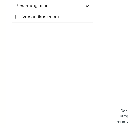
se
Bewertung mind.
Polst
Str
Versandkostenfrei
Zust
Das 
Damp
eine 
Größ