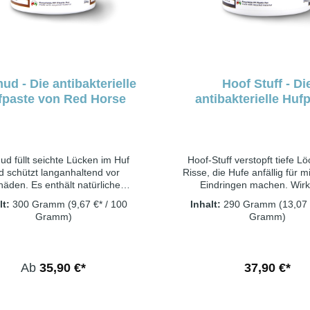
ud - Die antibakterielle
Hoof Stuff - Di
fpaste von Red Horse
antibakterielle Huf
von Red Hors
ud füllt seichte Lücken im Huf
Hoof-Stuff verstopft tiefe L
d schützt langanhaltend vor
Risse, die Hufe anfällig für m
häden. Es enthält natürliche
Eindringen machen. Wirk
toffe, die den Bereich reinigen
reinigen und Naturfasern 
lt:
300 Gramm
(9,67 €* / 100
Inhalt:
290 Gramm
(13,07 
d die Bildung von gesundem
Druck, um ein gesundes, na
Gramm)
Gramm)
be unterstützen. Seine dicke,
Gewebewachstum zu unter
rtige Konsistenz erleichtert das
und zu fördern. Die faserige
agen und sorgt für einen festen
Konsistenz hilft Hoof-Stuff, 
amit die Schutzwirkstoffe länger
Stelle zu bleiben, damit die 
In den Warenkor
Ab
35,90 €*
37,90 €*
n können. Artimud ist ideal zum
gesundes Gewebe nachh
 von flachen Spalten mit weißen
unterstützen können. Hoof-S
en, Strahlspalten und äußeren
nützlich zum Schutz von 
Rissen. Es wird oft unter
Linienrissen, zentral