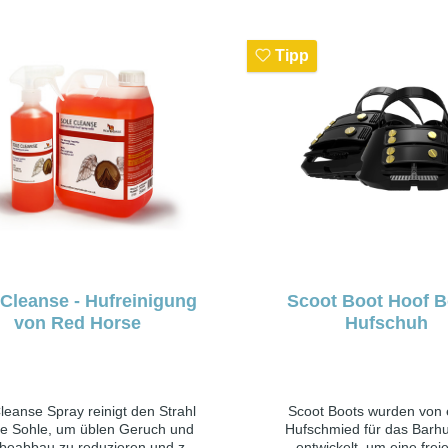
(5 1/5”) 10 mm 465 gr 15 Slim 14,6-
15,5cm (5 3/4 – 6 1/8”) Up to 14 cm (5
1/2”) 10 mm 485 gr 15 14,6-15,5cm (5
Tipp
3/4 – 6 1/8”) Up to 15 cm (5 15/16”)
10 mm 535 gr 16 Slim 15,6-16,5cm (6
1/8 – 6 1/2”) Up to 15 cm (5 7/8”) 10
mm 510 gr 16 15,6-16,5cm (6 1/8 – 6
1/2”) Up to 16 cm (6 5/16”) 10 mm
560 gr
 Cleanse - Hufreinigung
Scoot Boot Hoof B
von Red Horse
Hufschuh
leanse Spray reinigt den Strahl
Scoot Boots wurden von
ie Sohle, um üblen Geruch und
Hufschmied für das Barhu
eabbau zu reduzieren und zu
entwickelt, um eine frei