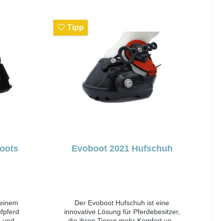
Tipp
oots
Evoboot 2021 Hufschuh
 einem
Der Evoboot Hufschuh ist eine
fpferd
innovative Lösung für Pferdebesitzer,
e und
die ihren Tieren mehr Komfort und