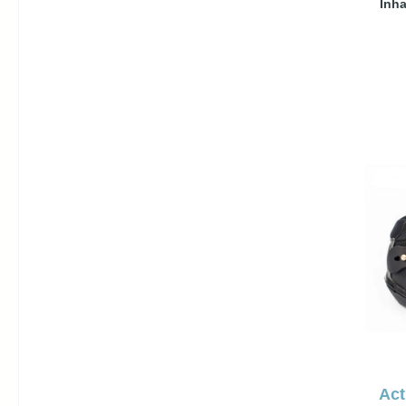
Inha
Schuhe
pas
Act